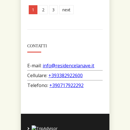
1
2
3
next
CONTATTI
E-mail:
info@residencelanave.it
Cellulare:
+393382922600
Telefono:
+390717922292