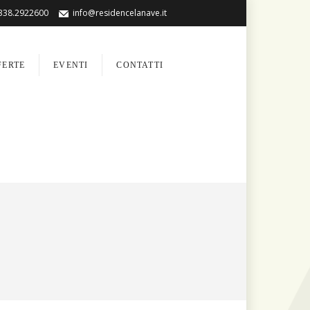
338.2922600
info@residencelanave.it
FERTE
EVENTI
CONTATTI