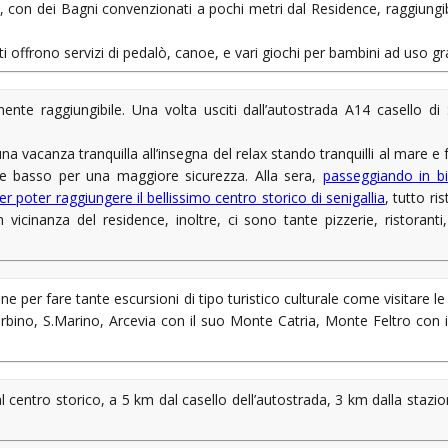
%, con dei Bagni convenzionati a pochi metri dal Residence, raggiungib
ti offrono servizi di pedalò, canoe, e vari giochi per bambini ad uso gr
ente raggiungibile. Una volta usciti dall’autostrada A14 casello di 
na vacanza tranquilla all’insegna del relax stando tranquilli al mare e 
e basso per una maggiore sicurezza. Alla sera,
passeggiando in bic
er poter raggiungere il bellissimo centro storico di senigallia
, tutto r
In vicinanza del residence, inoltre, ci sono tante pizzerie, ristorant
ne per fare tante escursioni di tipo turistico culturale come visitare le
 Urbino, S.Marino, Arcevia con il suo Monte Catria, Monte Feltro con 
al centro storico, a 5 km dal casello dell’autostrada, 3 km dalla stazi