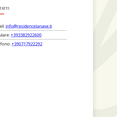
TATTI
il:
info@residencelanave.it
ulare:
+393382922600
efono:
+390717922292