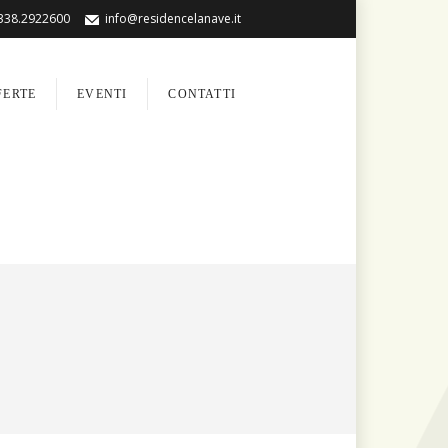
338.2922600
info@residencelanave.it
FERTE
EVENTI
CONTATTI